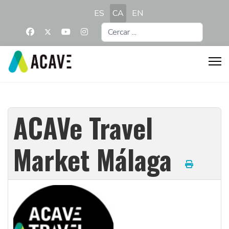
Seleccioni el seu idioma
ES
CA
EN
Cercar
...
ACAVe Travel
Market Málaga