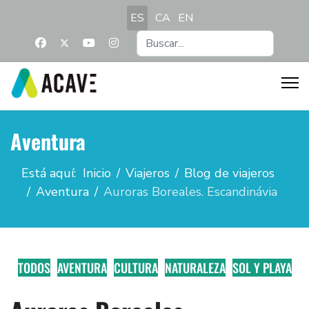
Seleccione su idioma
ES
CA
EN
Buscar...
Aventura
Está aquí:
Inicio
Viajeros
Blog de viajeros
Aventura
Auroras Boreales. Escandinávia
TODOS
AVENTURA
CULTURA
NATURALEZA
SOL Y PLAYA