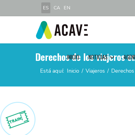
Seleccione su idioma
ES
CA
EN
Derechos de los viajeros en
INICIO
NOTICIAS
AGEN
Está aquí:
Inicio
Viajeros
Derechos 