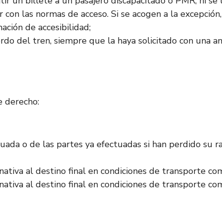
ir un billete a un pasajero discapacitado o PMR, ni s
on las normas de acceso. Si se acogen a la excepción, pr
mación de accesibilidad;
ordo del tren, siempre que la haya solicitado con una a
e derecho:
uada o de las partes ya efectuadas si han perdido su raz
rnativa al destino final en condiciones de transporte co
rnativa al destino final en condiciones de transporte c